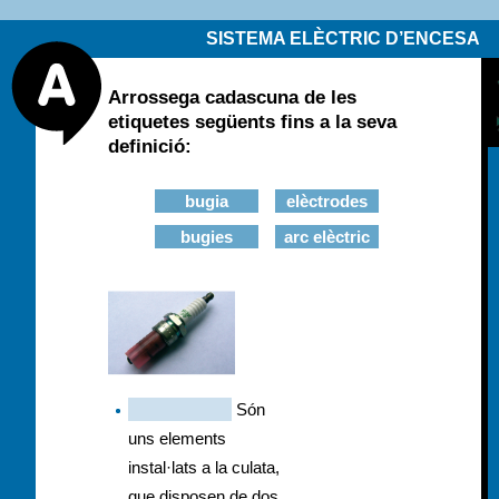
SISTEMA ELÈCTRIC D’ENCESA
Arrossega cadascuna de les
etiquetes següents fins a la seva
definició:
bugia
elèctrodes
bugies
arc elèctric
Són
uns elements
instal·lats a la culata,
que disposen de dos