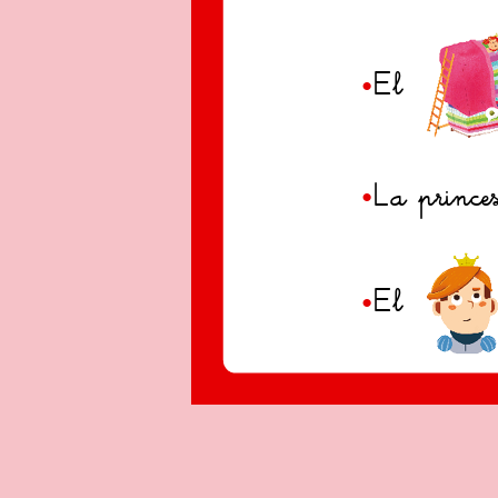
•
El
•
La princ
•
El