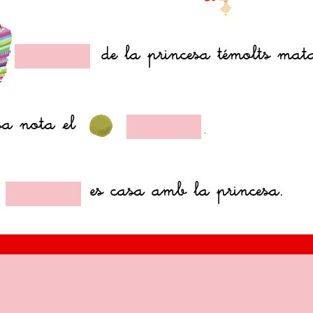
de la princesa témolts mata
esa nota
,
el
.
es casa amb la princesa.