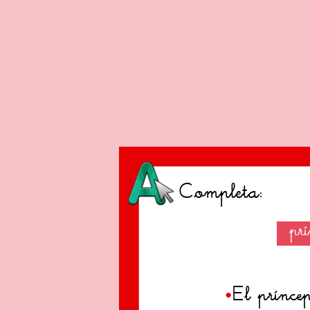
C
,
ompleta:
pr
•
El prínce