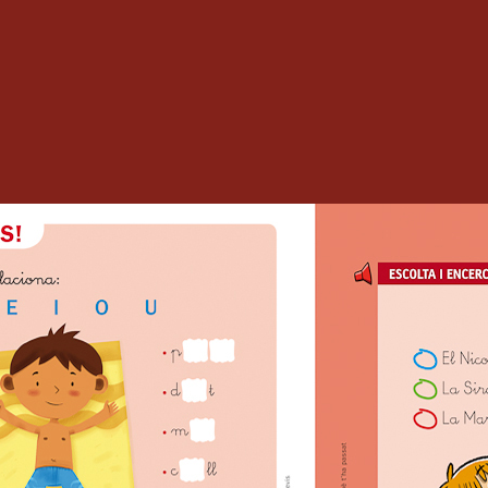
ió
ió