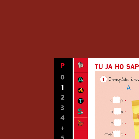
Les vocals (I)
Les vocals (II)
Taller oral: La narrac
Taller oral: La narrac