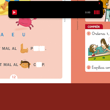
x
0
:
00