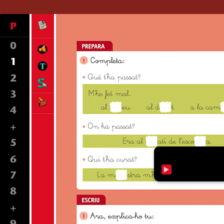
Lectura: La princesa i el pèsol
Taller d'escriure: La narració
Taller d'escriure: La narració
Lectura: La princesa i el pèsol