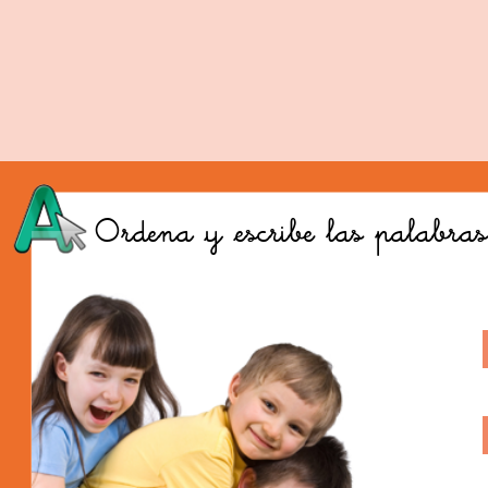
Ordena
,
y
,
escribe las palabras