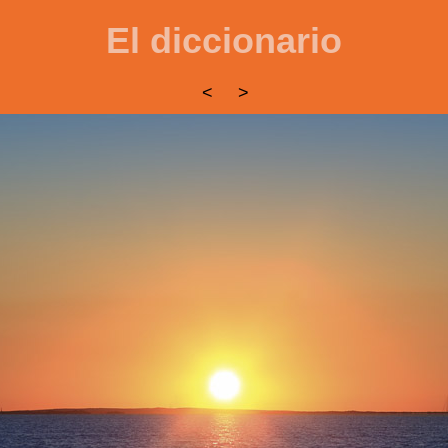
El diccionario
<
>