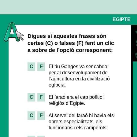
EGIPTE
Digues si aquestes frases són
certes (C) o falses (F) fent un clic
a sobre de l’opció corresponent:
C
F
El riu Ganges va ser cabdal
per al desenvolupament de
l’agricultura en la civilització
egípcia.
C
F
El faraó era el cap polític i
religiós d’Egipte.
C
F
Al servei del faraó hi havia els
obrers especialitzats, els
funcionaris i els camperols.