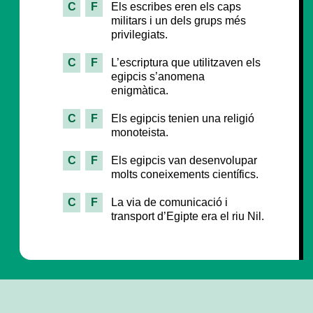
C
F
Els escribes eren els caps
militars i un dels grups més
privilegiats.
C
F
L’escriptura que utilitzaven els
egipcis s’anomena
enigmàtica.
C
F
Els egipcis tenien una religió
monoteista.
C
F
Els egipcis van desenvolupar
molts coneixements científics.
C
F
La via de comunicació i
transport d’Egipte era el riu Nil.