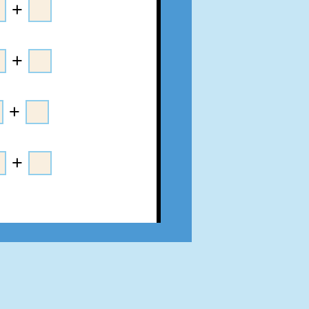
+
+
+
+