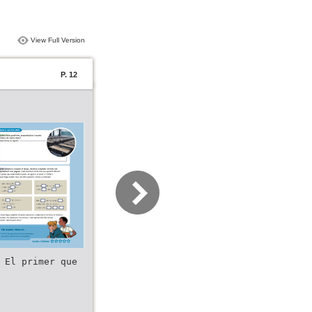
View Full Version
P. 12
 El primer que