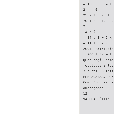
= 100 – 50 = 10
2 = = 0
25 x 3 = 75 +
70 : 2 – 10 – 2
2 =
14 : (
= 14 : 1 + 5 x 
– 1) + 5 x 3 =
200+ –25:5+3x(4
= 200 + 37 – + 
Quan hàgiu comp
resultats i les
2 punts. Quants
PER ACABAR, PEN
Com t’ho has pa
amenaçades?
12
VALORA L’ITINER