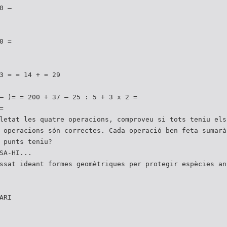
0 –
0 =
3 = = 14 + = 29
– )= = 200 + 37 – 25 : 5 + 3 x 2 =
=
letat les quatre operacions, comproveu si tots teniu els
 operacions són correctes. Cada operació ben feta sumarà
 punts teniu?
SA-HI...
ssat ideant formes geomètriques per protegir espècies an
ARI