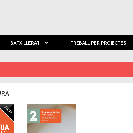
Vés al
contingut
ció
BATXILLERAT
TREBALL PER PROJECTES
URA