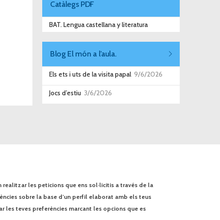
Catàlegs PDF
BAT. Lengua castellana y literatura
Blog El món a l’aula.
Els ets i uts de la visita papal
9/6/2026
Jocs d’estiu
3/6/2026
ealitzar les peticions que ens sol·licitis a través de la
rències sobre la base d’un perfil elaborat amb els teus
ar les teves preferències marcant les opcions que es