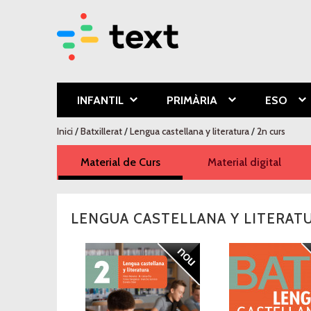
Text Educa
INFANTIL
PRIMÀRIA
ESO
Esteu aquí
Inici
/
Batxillerat
/
Lengua castellana y literatura
/
2n curs
Material de Curs
(pestanya activa)
Material digital
LENGUA CASTELLANA Y LITERAT