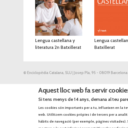
Lengua castellana y
Lengua castellan
literatura 2n Batxillerat
Batxillerat
© Enciclopèdia Catalana, SLU | Josep Pla, 95 - 08019 Barcelona
Aquest lloc web fa servir cookie
Si tens menys de 14 anys, demana al teu pare
Les cookies són importants per a tu, influeixen en la te
web. Utilitzem cookies pròpies i de tercers per a anali
hàbits de navegació (per exemple, pàgines visitades). 