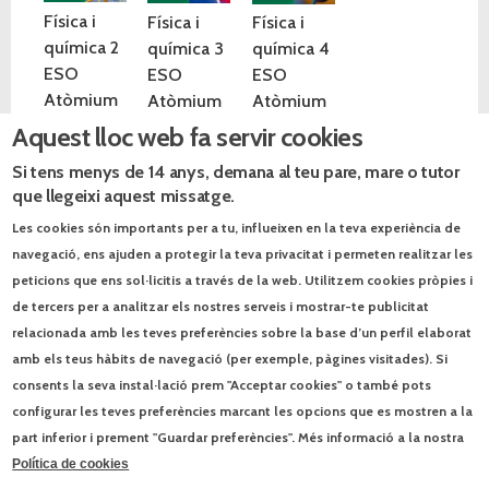
Física i
Física i
Física i
química 2
química 3
química 4
ESO
ESO
ESO
Atòmium
Atòmium
Atòmium
Aquest lloc web fa servir cookies
Si tens menys de 14 anys, demana al teu pare, mare o tutor
que llegeixi aquest missatge.
Les cookies són importants per a tu, influeixen en la teva experiència de
navegació, ens ajuden a protegir la teva privacitat i permeten realitzar les
peticions que ens sol·licitis a través de la web. Utilitzem cookies pròpies i
de tercers per a analitzar els nostres serveis i mostrar-te publicitat
relacionada amb les teves preferències sobre la base d’un perfil elaborat
amb els teus hàbits de navegació (per exemple, pàgines visitades). Si
consents la seva instal·lació prem "Acceptar cookies" o també pots
configurar les teves preferències marcant les opcions que es mostren a la
part inferior i prement "Guardar preferències". Més informació a la nostra
Blog El món a l’aula.
Política de cookies