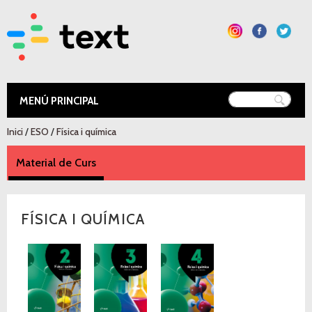
Vés al
contingut
Text Educació
Esteu aquí
Inici
/
ESO
/
Física i química
Material de Curs
(pestanya activa)
FÍSICA I QUÍMICA