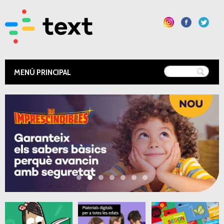
Vés al
contingut
Text Educació
Esteu aquí