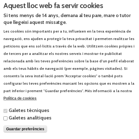
Aquest lloc web fa servir cookies
Si tens menys de 14 anys, demana al teu pare, mare o tutor
que llegeixi aquest missatge.
Les cookies són importants per a tu, influeixen en la teva experiència de
navegació, ens ajuden a protegir la teva privacitat i permeten realitzar les
peticions que ens sol·licitis a través de la web. Utilitzem cookies pròpies i
de tercers per a analitzar els nostres serveis i mostrar-te publicitat
relacionada amb les teves preferències sobre la base d’un perfil elaborat
amb els teus hàbits de navegació (per exemple, pàgines visitades). Si
consents la seva instal·lació prem "Acceptar cookies" o també pots
configurar les teves preferències marcant les opcions que es mostren a la
part inferior i prement "Guardar preferències". Més informació a la nostra
Blog El món a l’aula.
Política de cookies
Els ets i uts de la visita papal
9/6/2026
Galetes tècniques
Galetes analítiques
Jocs d’estiu
3/6/2026
Guardar preferències
© Enciclopèdia Catalana, SLU | Josep Pla, 95 - 08019 Barcelona - Tel. 93