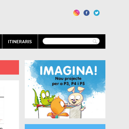
ITINERARIS
om