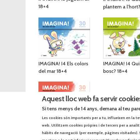
18+4
plantem a l'hort
IMAGINA! I4 Els colors
IMAGINA! I4 Qui 
del mar 18+4
bosc? 18+4
Aquest lloc web fa servir cookie
Si tens menys de 14 anys, demana al teu pare
Les cookies són importants per a tu, influeixen en la te
web. Utilitzem cookies pròpies i de tercers per a anali
IMAGINA! I5 Persones
hàbits de navegació (per exemple, pàgines visitades). 
del món 18+4