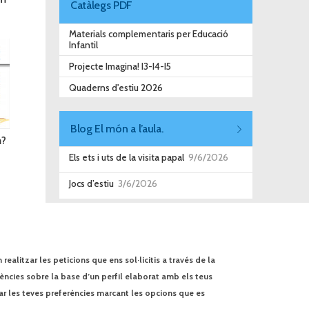
Catàlegs PDF
Materials complementaris per Educació
Infantil
Projecte Imagina! I3-I4-I5
Quaderns d'estiu 2026
Blog El món a l’aula.
m?
Els ets i uts de la visita papal
9/6/2026
Jocs d’estiu
3/6/2026
ealitzar les peticions que ens sol·licitis a través de la
rències sobre la base d’un perfil elaborat amb els teus
ar les teves preferències marcant les opcions que es