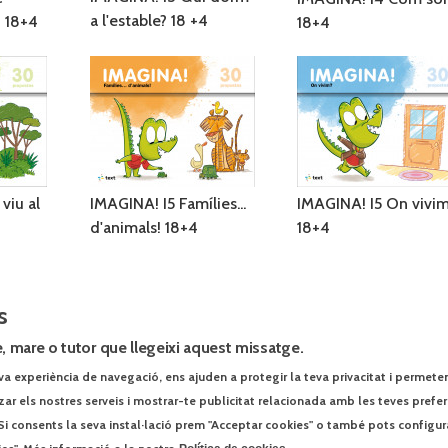
a l'estable? 18 +4
? 18+4
18+4
viu al
IMAGINA! I5 Famílies...
IMAGINA! I5 On vivi
d'animals! 18+4
18+4
s
, mare o tutor que llegeixi aquest missatge.
va experiència de navegació, ens ajuden a protegir la teva privacitat i permeten r
tzar els nostres serveis i mostrar-te publicitat relacionada amb les teves prefe
Si consents la seva instal·lació prem "Acceptar cookies" o també pots configur