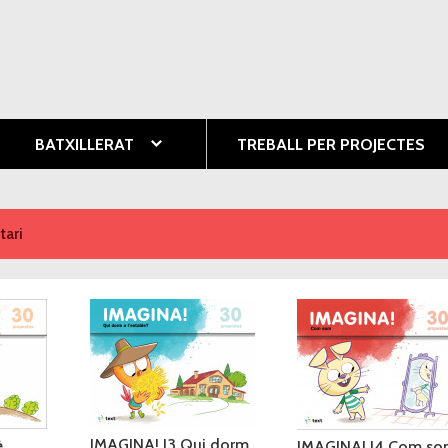
Vés al
contingut
ció
BATXILLERAT
TREBALL PER PROJECTES
ari
IMAGINA! I3 Qui dorm
è
IMAGINA! I4 Com s