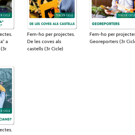
ectes.
Fem-ho per projectes.
Fem-ho per projectes
ta" a
De les coves als
Georeporters (3r Cicl
 (3r
castells (3r Cicle)
ectes.