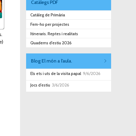
Catàlegs PDF
Catàleg de Primària
Fem-ho per projectes
Itineraris. Reptes i realitats
.
e)
Quaderns d'estiu 2026
Blog El món a l’aula.
Els ets i uts de la visita papal
9/6/2026
Jocs d’estiu
3/6/2026