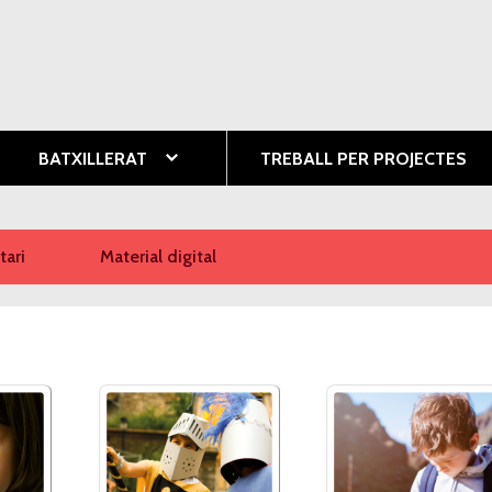
Vés al
contingut
ció
BATXILLERAT
TREBALL PER PROJECTES
ari
Material digital