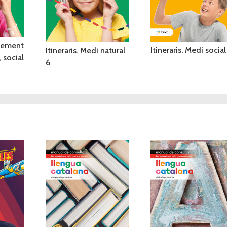
ixement
Itineraris. Medi social
Itineraris. Medi natural
 social
6