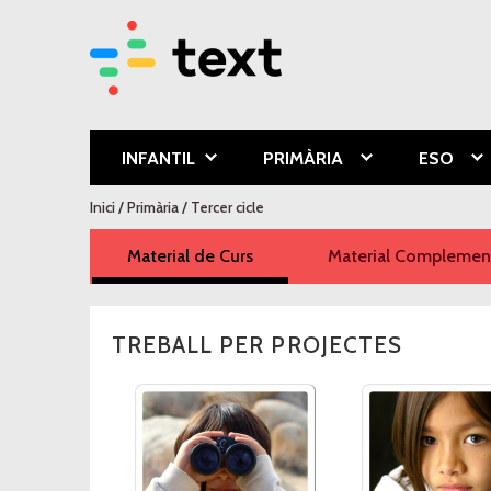
Text Educa
INFANTIL
PRIMÀRIA
ESO
Esteu aquí
Inici
/
Primària
/
Tercer cicle
Material de Curs
(pestanya activa)
Material Complement
TREBALL PER PROJECTES