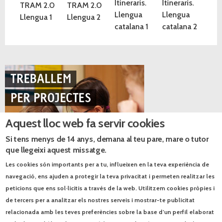
Itineraris.
Itineraris.
TRAM 2.0
TRAM 2.0
Llengua
Llengua
Llengua 1
Llengua 2
catalana 1
catalana 2
Aquest lloc web fa servir cookies
Si tens menys de 14 anys, demana al teu pare, mare o tutor
que llegeixi aquest missatge.
Les cookies són importants per a tu, influeixen en la teva experiència de
navegació, ens ajuden a protegir la teva privacitat i permeten realitzar les
Catàlegs PDF
peticions que ens sol·licitis a través de la web. Utilitzem cookies pròpies i
de tercers per a analitzar els nostres serveis i mostrar-te publicitat
Catàleg de Primària
relacionada amb les teves preferències sobre la base d’un perfil elaborat