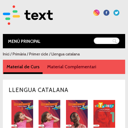
Vés al
contingut
Text Educació
Esteu aquí
Inici
/
Primària
/
Primer cicle
/
Llengua catalana
Material de Curs
(pestanya activa)
Material Complementari
LLENGUA CATALANA