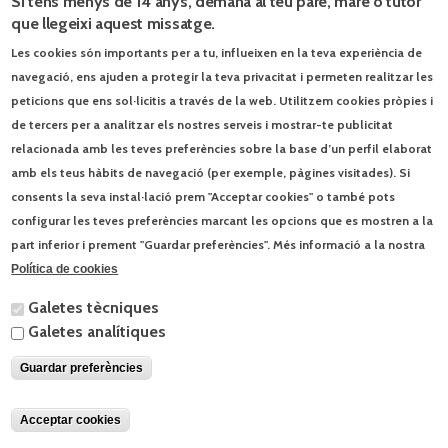
Si tens menys de 14 anys, demana al teu pare, mare o tutor
que llegeixi aquest missatge.
Les cookies són importants per a tu, influeixen en la teva experiència de
Blog El món a l’aula.
navegació, ens ajuden a protegir la teva privacitat i permeten realitzar les
peticions que ens sol·licitis a través de la web. Utilitzem cookies pròpies i
Els ets i uts de la visita papal
9/6/2026
de tercers per a analitzar els nostres serveis i mostrar-te publicitat
relacionada amb les teves preferències sobre la base d’un perfil elaborat
Jocs d’estiu
3/6/2026
amb els teus hàbits de navegació (per exemple, pàgines visitades). Si
consents la seva instal·lació prem "Acceptar cookies" o també pots
© Enciclopèdia Catalana, SLU | Josep Pla, 95 - 08019 Barcelona - Tel. 93
configurar les teves preferències marcant les opcions que es mostren a la
412 00 30 |
Contacta
|
Condicions d'ús
part inferior i prement "Guardar preferències". Més informació a la nostra
Política de cookies
Galetes tècniques
Galetes analítiques
Guardar preferències
Acceptar cookies