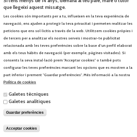
Si tens menys de 14 anys, demana al teu pare, mare o tutor
que llegeixi aquest missatge.
Les cookies són importants per a tu, influeixen en la teva experiència de
Catàlegs PDF
navegació, ens ajuden a protegir la teva privacitat i permeten realitzar les
peticions que ens sol·licitis a través de la web. Utilitzem cookies pròpies i
primaria primaria == cicle-superior cicle-superior == ed-ciutadania ed-
ciutadania ==
de tercers per a analitzar els nostres serveis i mostrar-te publicitat
relacionada amb les teves preferències sobre la base d’un perfil elaborat
amb els teus hàbits de navegació (per exemple, pàgines visitades). Si
Blog El món a l’aula.
consents la seva instal·lació prem "Acceptar cookies" o també pots
Els ets i uts de la visita papal
9/6/2026
configurar les teves preferències marcant les opcions que es mostren a la
part inferior i prement "Guardar preferències". Més informació a la nostra
Jocs d’estiu
3/6/2026
Política de cookies
Galetes tècniques
© Enciclopèdia Catalana, SLU | Josep Pla, 95 - 08019 Barcelona - Tel. 93
Galetes analítiques
412 00 30 |
Contacta
|
Condicions d'ús
Guardar preferències
Acceptar cookies