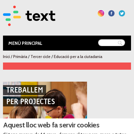
Vés al
contingut
Text Educació
Esteu aquí
Inici
/
Primària
/
Tercer cicle
/
Educació per a la ciutadania
Recursos digitals
Aquest lloc web fa servir cookies