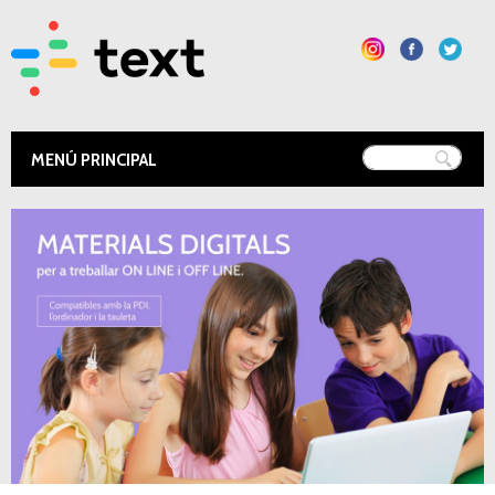
Vés al
contingut
Text Educació
Esteu aquí