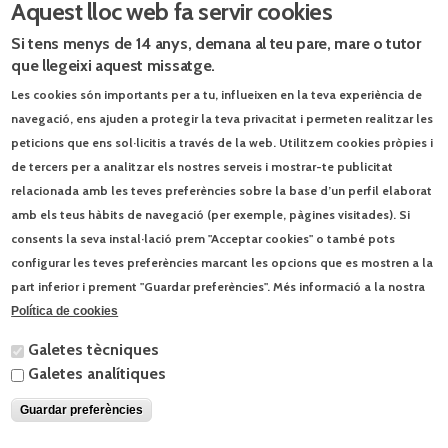
Aquest lloc web fa servir cookies
Si tens menys de 14 anys, demana al teu pare, mare o tutor
Infantil
Primària
ESO
Batxillera
que llegeixi aquest missatge.
Les cookies són importants per a tu, influeixen en la teva experiència de
navegació, ens ajuden a protegir la teva privacitat i permeten realitzar les
ÀREA D'ALUMNES
peticions que ens sol·licitis a través de la web. Utilitzem cookies pròpies i
de tercers per a analitzar els nostres serveis i mostrar-te publicitat
ÀREA D'EDUCADORS
relacionada amb les teves preferències sobre la base d’un perfil elaborat
amb els teus hàbits de navegació (per exemple, pàgines visitades). Si
ESPAI DIGITAL
consents la seva instal·lació prem "Acceptar cookies" o també pots
configurar les teves preferències marcant les opcions que es mostren a la
part inferior i prement "Guardar preferències". Més informació a la nostra
Blog El món a l’aula.
Política de cookies
Els ets i uts de la visita papal
9/6/2026
Galetes tècniques
Galetes analítiques
Jocs d’estiu
3/6/2026
Guardar preferències
© Enciclopèdia Catalana, SLU | Josep Pla, 95 - 08019 Barcelona - Tel. 93