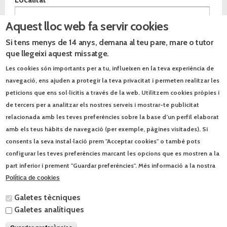
Aquest lloc web fa servir cookies
Especialitat
*
Si tens menys de 14 anys, demana al teu pare, mare o tutor
Comentaris
que llegeixi aquest missatge.
Les cookies són importants per a tu, influeixen en la teva experiència de
navegació, ens ajuden a protegir la teva privacitat i permeten realitzar les
peticions que ens sol·licitis a través de la web. Utilitzem cookies pròpies i
de tercers per a analitzar els nostres serveis i mostrar-te publicitat
Avís legal
He llegit i accepto l'
*
avís legal
relacionada amb les teves preferències sobre la base d’un perfil elaborat
Les vostres dades passaran a formar part d'un fitxer automatitzat
amb els teus hàbits de navegació (per exemple, pàgines visitades). Si
propietat de l'Editorial Text IA, SL (NIF B75636654), amb la finalitat
d'informar-vos dels productes, serveis i altres activitats culturals de
consents la seva instal·lació prem "Acceptar cookies" o també pots
l’empresa. Disposeu del dret a oposició, accés, rectificació o
configurar les teves preferències marcant les opcions que es mostren a la
cancel·lació de les vostres dades. Per a exercir-lo només cal que us
poseu en contacte per escrit a l'adreça: Josep Pla, 95. 08019
part inferior i prement "Guardar preferències". Més informació a la nostra
Barcelona, o per correu-e a contacte@text.cat. Per a enviar aquestes
dades cal que sigueu major d’edat. Acceptant aquestes condicions
Política de cookies
esteu certificant que teniu 18 anys o més.
Galetes tècniques
Galetes analítiques