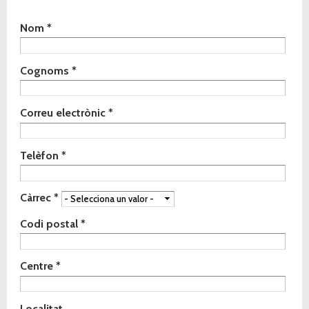
Indica de quin material vols rebre la mostra
Nom
*
*
Cognoms
*
Correu electrònic
*
Telèfon
*
Càrrec
*
Codi postal
*
Centre
*
Localitat