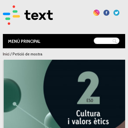
Vés al
contingut
Text Educació
Esteu aquí
Inici
/ Petició de mostra