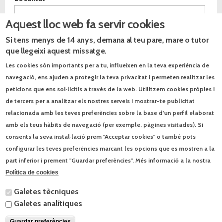
Aquest lloc web fa servir cookies
Especialitat
*
Si tens menys de 14 anys, demana al teu pare, mare o tutor
Comentaris
que llegeixi aquest missatge.
Les cookies són importants per a tu, influeixen en la teva experiència de
navegació, ens ajuden a protegir la teva privacitat i permeten realitzar les
peticions que ens sol·licitis a través de la web. Utilitzem cookies pròpies i
de tercers per a analitzar els nostres serveis i mostrar-te publicitat
Avís legal
He llegit i accepto l'
*
avís legal
relacionada amb les teves preferències sobre la base d’un perfil elaborat
Les vostres dades passaran a formar part d'un fitxer automatitzat
amb els teus hàbits de navegació (per exemple, pàgines visitades). Si
propietat de l'Editorial Text IA, SL (NIF B75636654), amb la finalitat
d'informar-vos dels productes, serveis i altres activitats culturals de
consents la seva instal·lació prem "Acceptar cookies" o també pots
l’empresa. Disposeu del dret a oposició, accés, rectificació o
configurar les teves preferències marcant les opcions que es mostren a la
cancel·lació de les vostres dades. Per a exercir-lo només cal que us
poseu en contacte per escrit a l'adreça: Josep Pla, 95. 08019
part inferior i prement "Guardar preferències". Més informació a la nostra
Barcelona, o per correu-e a contacte@text.cat. Per a enviar aquestes
dades cal que sigueu major d’edat. Acceptant aquestes condicions
Política de cookies
esteu certificant que teniu 18 anys o més.
Galetes tècniques
Galetes analítiques
Guardar preferències