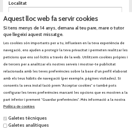
Localitat
Aquest lloc web fa servir cookies
Especialitat
*
Si tens menys de 14 anys, demana al teu pare, mare o tutor
Comentaris
que llegeixi aquest missatge.
Les cookies són importants per a tu, influeixen en la teva experiència de
navegació, ens ajuden a protegir la teva privacitat i permeten realitzar les
peticions que ens sol·licitis a través de la web. Utilitzem cookies pròpies i
de tercers per a analitzar els nostres serveis i mostrar-te publicitat
Avís legal
He llegit i accepto l'
*
avís legal
relacionada amb les teves preferències sobre la base d’un perfil elaborat
Les vostres dades passaran a formar part d'un fitxer automatitzat
amb els teus hàbits de navegació (per exemple, pàgines visitades). Si
propietat de l'Editorial Text IA, SL (NIF B75636654), amb la finalitat
d'informar-vos dels productes, serveis i altres activitats culturals de
consents la seva instal·lació prem "Acceptar cookies" o també pots
l’empresa. Disposeu del dret a oposició, accés, rectificació o
configurar les teves preferències marcant les opcions que es mostren a la
cancel·lació de les vostres dades. Per a exercir-lo només cal que us
poseu en contacte per escrit a l'adreça: Josep Pla, 95. 08019
part inferior i prement "Guardar preferències". Més informació a la nostra
Barcelona, o per correu-e a contacte@text.cat. Per a enviar aquestes
dades cal que sigueu major d’edat. Acceptant aquestes condicions
Política de cookies
esteu certificant que teniu 18 anys o més.
Galetes tècniques
Galetes analítiques