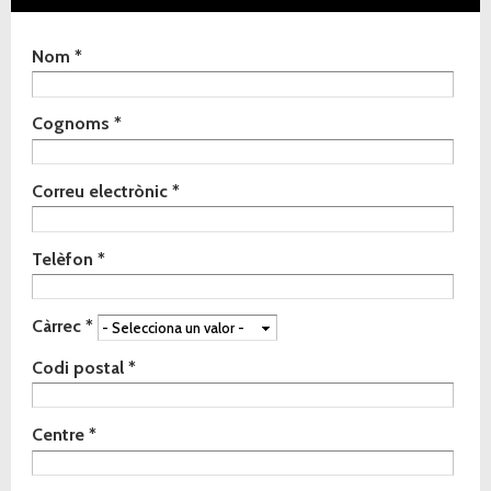
Indica de quin material vols rebre la mostra
Nom
*
*
Cognoms
*
Correu electrònic
*
Telèfon
*
Càrrec
*
Codi postal
*
Centre
*