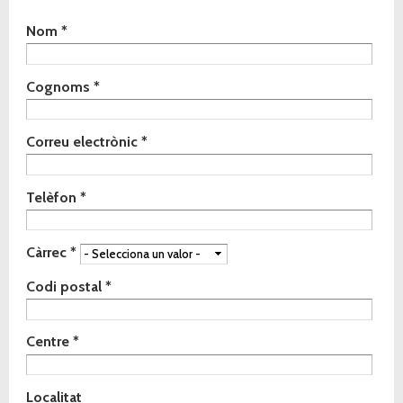
Indica de quin material vols rebre la mostra
Nom
*
*
Cognoms
*
Correu electrònic
*
Telèfon
*
Càrrec
*
Codi postal
*
Centre
*
Localitat