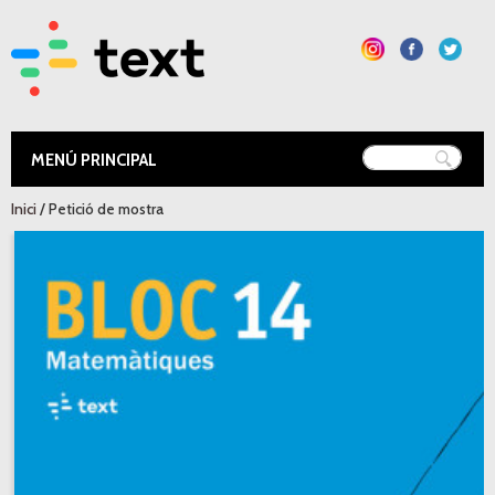
Vés al
contingut
Text Educació
Esteu aquí
Inici
/ Petició de mostra