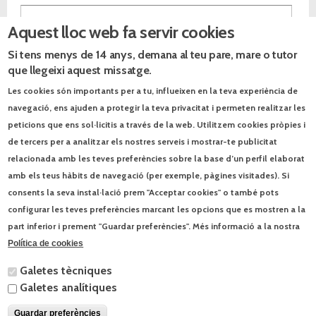
Aquest lloc web fa servir cookies
Especialitat
*
Si tens menys de 14 anys, demana al teu pare, mare o tutor
Comentaris
que llegeixi aquest missatge.
Les cookies són importants per a tu, influeixen en la teva experiència de
navegació, ens ajuden a protegir la teva privacitat i permeten realitzar les
peticions que ens sol·licitis a través de la web. Utilitzem cookies pròpies i
de tercers per a analitzar els nostres serveis i mostrar-te publicitat
Avís legal
He llegit i accepto l'
*
avís legal
relacionada amb les teves preferències sobre la base d’un perfil elaborat
Les vostres dades passaran a formar part d'un fitxer automatitzat
amb els teus hàbits de navegació (per exemple, pàgines visitades). Si
propietat de l'Editorial Text IA, SL (NIF B75636654), amb la finalitat
d'informar-vos dels productes, serveis i altres activitats culturals de
consents la seva instal·lació prem "Acceptar cookies" o també pots
l’empresa. Disposeu del dret a oposició, accés, rectificació o
configurar les teves preferències marcant les opcions que es mostren a la
cancel·lació de les vostres dades. Per a exercir-lo només cal que us
poseu en contacte per escrit a l'adreça: Josep Pla, 95. 08019
part inferior i prement "Guardar preferències". Més informació a la nostra
Barcelona, o per correu-e a contacte@text.cat. Per a enviar aquestes
dades cal que sigueu major d’edat. Acceptant aquestes condicions
Política de cookies
esteu certificant que teniu 18 anys o més.
Galetes tècniques
Galetes analítiques
Guardar preferències