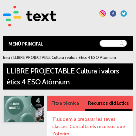
Vés al
contingut
Text Educació
Esteu aquí
Inici
/ LLIBRE PROJECTABLE Cultura i valors ètics 4 ESO Atòmium
LLIBRE PROJECTABLE Cultura i valors
ètics 4 ESO Atòmium
Fitxa tècnica
Recursos didàctics
T'ajudem a preparar les teves
classes. Consulta els recursos que
t'oferim.