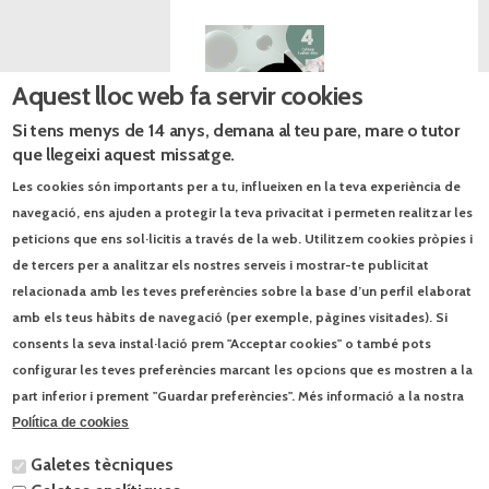
Aquest lloc web fa servir cookies
Llibre projectable
Si tens menys de 14 anys, demana al teu pare, mare o tutor
que llegeixi aquest missatge.
Les cookies són importants per a tu, influeixen en la teva experiència de
navegació, ens ajuden a protegir la teva privacitat i permeten realitzar les
peticions que ens sol·licitis a través de la web. Utilitzem cookies pròpies i
Llibres relacionats
de tercers per a analitzar els nostres serveis i mostrar-te publicitat
relacionada amb les teves preferències sobre la base d’un perfil elaborat
Cultura i valors ètics 1 ESO Atòmium
amb els teus hàbits de navegació (per exemple, pàgines visitades). Si
Cultura i valors ètics 2 ESO Atòmium
consents la seva instal·lació prem "Acceptar cookies" o també pots
configurar les teves preferències marcant les opcions que es mostren a la
Cultura i valors ètics 3 ESO Atòmium
part inferior i prement "Guardar preferències". Més informació a la nostra
Cultura i valors ètics 4 ESO Atòmium
Política de cookies
LLIBRE PROJECTABLE Cultura i valors ètics 1 ESO Atòmium
Galetes tècniques
LLIBRE PROJECTABLE Cultura i valors ètics 2 ESO Atòmium