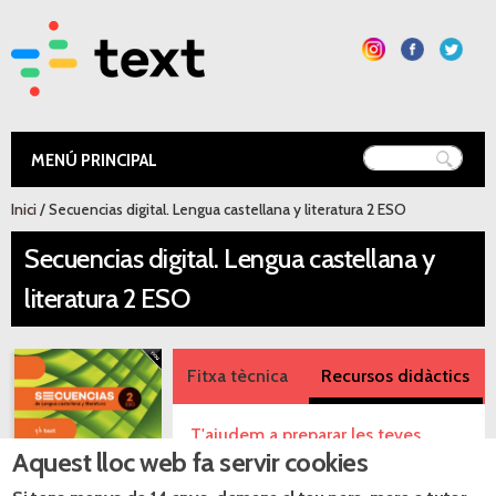
Vés al
contingut
Text Educació
Esteu aquí
Inici
/ Secuencias digital. Lengua castellana y literatura 2 ESO
Secuencias digital. Lengua castellana y
literatura 2 ESO
Fitxa tècnica
Recursos didàctics
T'ajudem a preparar les teves
Aquest lloc web fa servir cookies
classes. Consulta els recursos que
t'oferim.
Consulta la