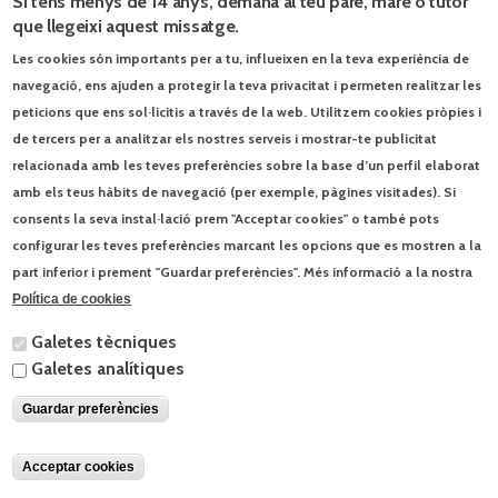
Si tens menys de 14 anys, demana al teu pare, mare o tutor
web de
que llegeixi aquest missatge.
Seqüències
Les cookies són importants per a tu, influeixen en la teva experiència de
navegació, ens ajuden a protegir la teva privacitat i permeten realitzar les
peticions que ens sol·licitis a través de la web. Utilitzem cookies pròpies i
Accés al portal
de tercers per a analitzar els nostres serveis i mostrar-te publicitat
relacionada amb les teves preferències sobre la base d’un perfil elaborat
amb els teus hàbits de navegació (per exemple, pàgines visitades). Si
consents la seva instal·lació prem "Acceptar cookies" o també pots
configurar les teves preferències marcant les opcions que es mostren a la
© Enciclopèdia Catalana, SLU | Josep Pla, 95 - 08019 Barcelona - Tel. 93
part inferior i prement "Guardar preferències". Més informació a la nostra
412 00 30 |
Contacta
|
Condicions d'ús
Política de cookies
Galetes tècniques
Galetes analítiques
Guardar preferències
Acceptar cookies