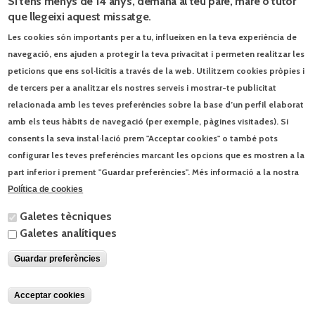
Seqüències
Si tens menys de 14 anys, demana al teu pare, mare o tutor
que llegeixi aquest missatge.
Les cookies són importants per a tu, influeixen en la teva experiència de
Accés al portal
navegació, ens ajuden a protegir la teva privacitat i permeten realitzar les
peticions que ens sol·licitis a través de la web. Utilitzem cookies pròpies i
de tercers per a analitzar els nostres serveis i mostrar-te publicitat
relacionada amb les teves preferències sobre la base d’un perfil elaborat
amb els teus hàbits de navegació (per exemple, pàgines visitades). Si
© Enciclopèdia Catalana, SLU | Josep Pla, 95 - 08019 Barcelona - Tel. 93
consents la seva instal·lació prem "Acceptar cookies" o també pots
412 00 30 |
Contacta
|
Condicions d'ús
configurar les teves preferències marcant les opcions que es mostren a la
part inferior i prement "Guardar preferències". Més informació a la nostra
Política de cookies
Galetes tècniques
Galetes analítiques
Guardar preferències
Acceptar cookies