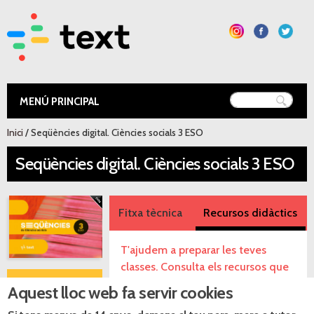
Vés al
contingut
Text Educació
Esteu aquí
Inici
/ Seqüències digital. Ciències socials 3 ESO
Seqüències digital. Ciències socials 3 ESO
Fitxa tècnica
Recursos didàctics
T'ajudem a preparar les teves
classes. Consulta els recursos que
t'oferim.
Consulta la
Aquest lloc web fa servir cookies
web de