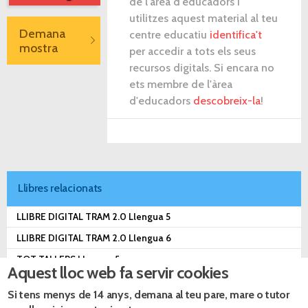
de l'àrea d'educadors i
utilitzes aquest material al teu
Demana
centre educatiu
identifica't
mostra
per accedir a tots els seus
recursos digitals. Si encara no
ets membre de l'àrea
d'educadors
descobreix-la
!
Llibres relacionats
LLIBRE DIGITAL TRAM 2.0 Llengua 5
LLIBRE DIGITAL TRAM 2.0 Llengua 6
TOT TALLERS Llengua 5
Aquest lloc web fa servir cookies
TOT TALLERS Llengua 6
Si tens menys de 14 anys, demana al teu pare, mare o tutor
TRAM 2.0 Llengua 5