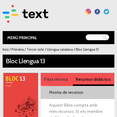
Vés al
contingut
Text Educació
Esteu aquí
Inici
/
Primària
/
Tercer cicle
/
Llengua catalana
/
Bloc Llengua 13
Bloc Llengua 13
Fitxa tècnica
Recursos didàctics
Mostra de recursos
Aquest llibre compta amb
més recursos. Si ets membre