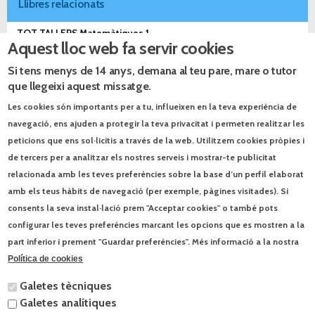
Llibres relacionats
TOT TALLERS Matemàtiques 1
Aquest lloc web fa servir cookies
TOT TALLERS Matemàtiques 2
Si tens menys de 14 anys, demana al teu pare, mare o tutor
TRAM 2.0 Matemàtiques 1
que llegeixi aquest missatge.
TRAM 2.0 Matemàtiques 2
Les cookies són importants per a tu, influeixen en la teva experiència de
navegació, ens ajuden a protegir la teva privacitat i permeten realitzar les
Complementaris relacionats
peticions que ens sol·licitis a través de la web. Utilitzem cookies pròpies i
de tercers per a analitzar els nostres serveis i mostrar-te publicitat
Prepara... Segon. Matemàtiques
relacionada amb les teves preferències sobre la base d’un perfil elaborat
amb els teus hàbits de navegació (per exemple, pàgines visitades). Si
QUADERN D'ESTIU
consents la seva instal·lació prem "Acceptar cookies" o també pots
Prepara... Tercer. Matemàtiques
configurar les teves preferències marcant les opcions que es mostren a la
part inferior i prement "Guardar preferències". Més informació a la nostra
QUADERN DE CÀLCUL MATEMÀTIC
Política de cookies
QUADERN DE MATEMÀTIQUES
Galetes tècniques
Galetes analítiques
QUADERN DE PROBLEMES MATEMÀTICS