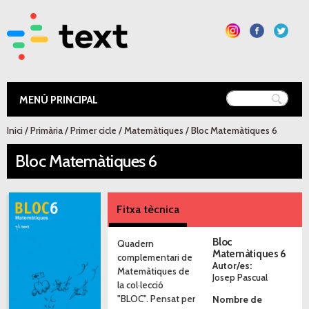
Vés al
contingut
Text Educació
Esteu aquí
Inici
/
Primària
/
Primer cicle
/
Matemàtiques
/
Bloc Matemàtiques 6
Bloc Matemàtiques 6
Fitxa tècnica
Bloc
Quadern
Matemàtiques 6
complementari de
Autor/es:
Matemàtiques de
Josep Pascual
la col·lecció
"BLOC". Pensat per
Nombre de