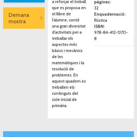
a reforçar el treball
pàgines:
que es proposa en
32
el llibre de
Enquadernació:
Demana
l'alumne, conté
Rústica
mostra
una gran diversitat
ISBN:
d'activitats per a
978-84-412-1370-
treballar els
8
aspectes més
bàsics i mecànics
de les
matemàtiques i la
resolució de
problemes. En
aquest quadern es
treballen els
continguts del
cicle inicial de
primària.