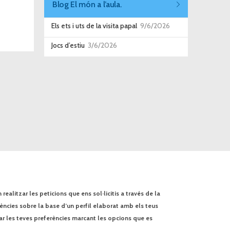
Blog El món a l’aula.
Els ets i uts de la visita papal
9/6/2026
Jocs d’estiu
3/6/2026
ealitzar les peticions que ens sol·licitis a través de la
rències sobre la base d’un perfil elaborat amb els teus
ar les teves preferències marcant les opcions que es