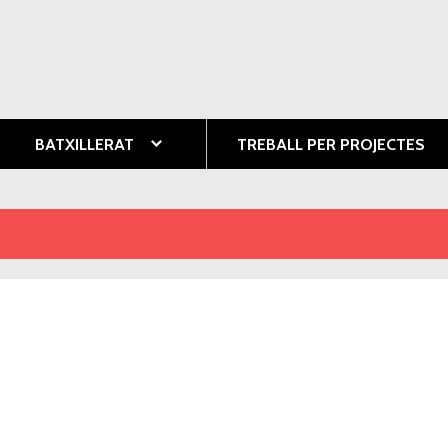
Vés al
contingut
ció
BATXILLERAT
TREBALL PER PROJECTES
nya activa)