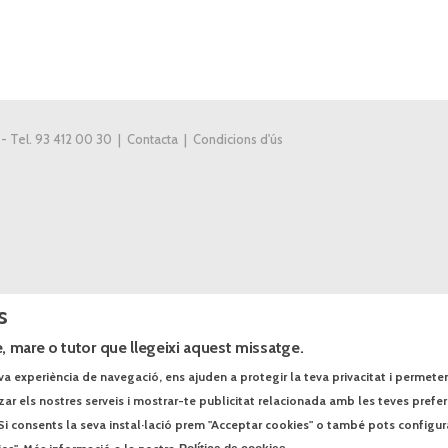
 - Tel. 93 412 00 30 |
Contacta
|
Condicions d'ús
s
, mare o tutor que llegeixi aquest missatge.
va experiència de navegació, ens ajuden a protegir la teva privacitat i permeten r
tzar els nostres serveis i mostrar-te publicitat relacionada amb les teves prefe
Si consents la seva instal·lació prem "Acceptar cookies" o també pots configur