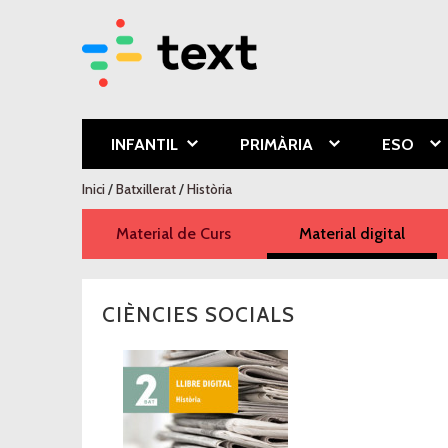
Text Educa
INFANTIL
PRIMÀRIA
ESO
Esteu aquí
Inici
/
Batxillerat
/
Història
Material de Curs
Material digital
(pesta
CIÈNCIES SOCIALS