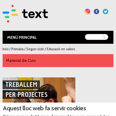
Vés al
contingut
Text Educació
Esteu aquí
Inici
/
Primària
/
Segon cicle
/
Educació en valors
Material de Curs
Recursos digitals
Aquest lloc web fa servir cookies