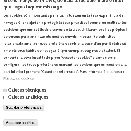
Si tens menys de 14 anys, demana al teu pare, mare o tutor
que llegeixi aquest missatge.
Les cookies són importants per a tu, influeixen en la teva experiència de
navegació, ens ajuden a protegir la teva privacitat i permeten realitzar les
Catàlegs PDF
peticions que ens sol·licitis a través de la web. Utilitzem cookies pròpies i
de tercers per a analitzar els nostres serveis i mostrar-te publicitat
primaria primaria == cicle-mitja cicle-mitja == educacio-moral educacio-
moral ==
relacionada amb les teves preferències sobre la base d’un perfil elaborat
amb els teus hàbits de navegació (per exemple, pàgines visitades). Si
consents la seva instal·lació prem "Acceptar cookies" o també pots
Blog El món a l’aula.
configurar les teves preferències marcant les opcions que es mostren a la
Els ets i uts de la visita papal
9/6/2026
part inferior i prement "Guardar preferències". Més informació a la nostra
Política de cookies
Jocs d’estiu
3/6/2026
Galetes tècniques
Galetes analítiques
© Enciclopèdia Catalana, SLU | Josep Pla, 95 - 08019 Barcelona - Tel. 93
412 00 30 |
Contacta
|
Condicions d'ús
Guardar preferències
Acceptar cookies