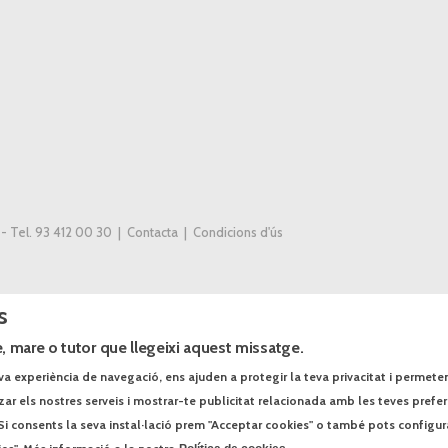
 - Tel. 93 412 00 30 |
Contacta
|
Condicions d'ús
s
, mare o tutor que llegeixi aquest missatge.
va experiència de navegació, ens ajuden a protegir la teva privacitat i permeten r
tzar els nostres serveis i mostrar-te publicitat relacionada amb les teves prefe
Si consents la seva instal·lació prem "Acceptar cookies" o també pots configur