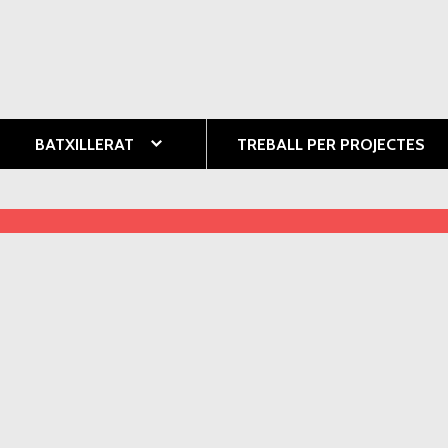
Vés al
contingut
ció
BATXILLERAT
TREBALL PER PROJECTES