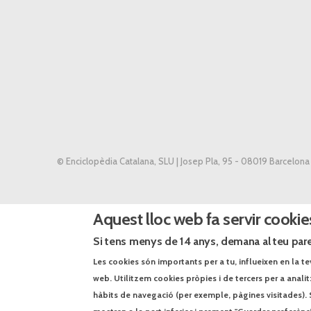
© Enciclopèdia Catalana, SLU | Josep Pla, 95 - 08019 Barcelona
Aquest lloc web fa servir cookie
Si tens menys de 14 anys, demana al teu pare
Les cookies són importants per a tu, influeixen en la te
web. Utilitzem cookies pròpies i de tercers per a anali
hàbits de navegació (per exemple, pàgines visitades). 