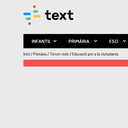
Text Educa
INFANTIL
PRIMÀRIA
ESO
Esteu aquí
Inici
/
Primària
/
Tercer cicle
/
Educació per a la ciutadania
Recursos digitals