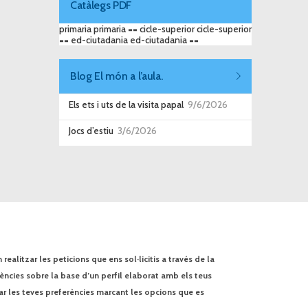
Catàlegs PDF
primaria primaria == cicle-superior cicle-superior
== ed-ciutadania ed-ciutadania ==
Blog El món a l’aula.
Els ets i uts de la visita papal
9/6/2026
Jocs d’estiu
3/6/2026
ealitzar les peticions que ens sol·licitis a través de la
rències sobre la base d’un perfil elaborat amb els teus
ar les teves preferències marcant les opcions que es