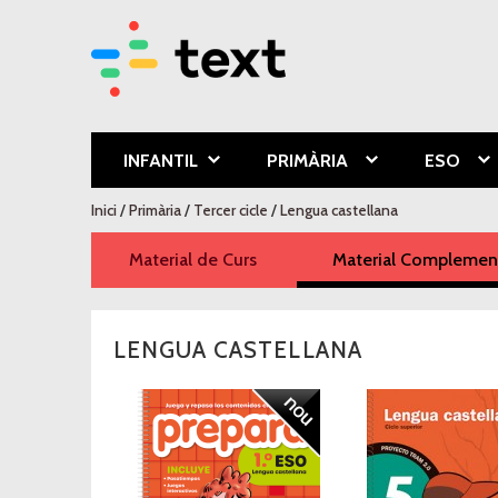
Text Educa
INFANTIL
PRIMÀRIA
ESO
Esteu aquí
Inici
/
Primària
/
Tercer cicle
/
Lengua castellana
Material de Curs
Material Complement
LENGUA CASTELLANA