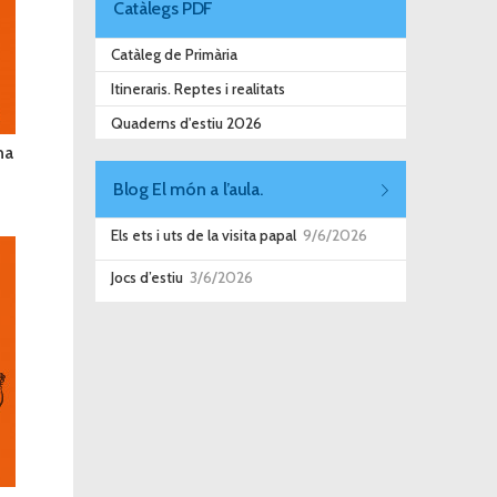
Catàlegs PDF
Catàleg de Primària
Itineraris. Reptes i realitats
Quaderns d'estiu 2026
na
Blog El món a l’aula.
Els ets i uts de la visita papal
9/6/2026
Jocs d’estiu
3/6/2026