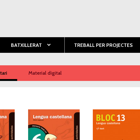
Vés al
contingut
ció
BATXILLERAT
TREBALL PER PROJECTES
ari
(pestanya activa)
Material digital