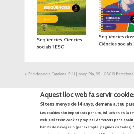
Seqüències doss
Seqüències. Ciències
Ciències socials
socials 1 ESO
© Enciclopèdia Catalana, SLU | Josep Pla, 95 - 08019 Barcelona
Aquest lloc web fa servir cookie
Si tens menys de 14 anys, demana al teu pare
Les cookies són importants per a tu, influeixen en la te
web. Utilitzem cookies pròpies i de tercers per a anali
hàbits de navegació (per exemple, pàgines visitades). 