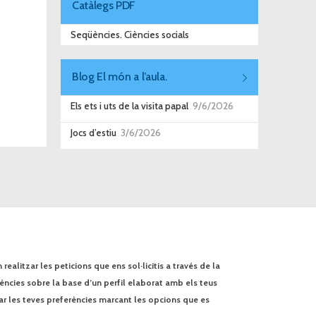
Catàlegs PDF
Seqüències. Ciències socials
Blog El món a l’aula.
Els ets i uts de la visita papal
9/6/2026
Jocs d’estiu
3/6/2026
ealitzar les peticions que ens sol·licitis a través de la
rències sobre la base d’un perfil elaborat amb els teus
ar les teves preferències marcant les opcions que es