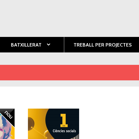
Vés al
contingut
ció
BATXILLERAT
TREBALL PER PROJECTES