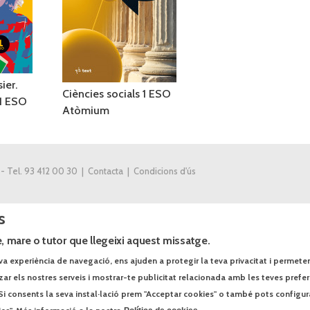
ier.
Ciències socials 1 ESO
 1 ESO
Atòmium
 - Tel. 93 412 00 30 |
Contacta
|
Condicions d'ús
s
, mare o tutor que llegeixi aquest missatge.
va experiència de navegació, ens ajuden a protegir la teva privacitat i permeten r
tzar els nostres serveis i mostrar-te publicitat relacionada amb les teves prefe
Si consents la seva instal·lació prem "Acceptar cookies" o també pots configur