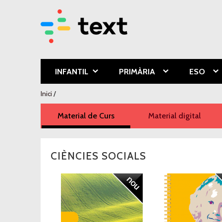
Text Educa
INFANTIL
PRIMÀRIA
ESO
Esteu aquí
Inici
/
Material de Curs
(pestanya activa)
Material digital
CIÈNCIES SOCIALS