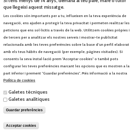
Si tens menys de 14 anys, demana al teu pare, mare o tutor
que llegeixi aquest missatge.
Les cookies són importants per a tu, influeixen en la teva experiència de
navegació, ens ajuden a protegir la teva privacitat i permeten realitzar les
Blog El món a l’aula.
peticions que ens sol·licitis a través de la web. Utilitzem cookies pròpies i
de tercers per a analitzar els nostres serveis i mostrar-te publicitat
Els ets i uts de la visita papal
9/6/2026
relacionada amb les teves preferències sobre la base d’un perfil elaborat
amb els teus hàbits de navegació (per exemple, pàgines visitades). Si
Jocs d’estiu
3/6/2026
consents la seva instal·lació prem "Acceptar cookies" o també pots
configurar les teves preferències marcant les opcions que es mostren a la
© Enciclopèdia Catalana, SLU | Josep Pla, 95 - 08019 Barcelona - Tel. 93
part inferior i prement "Guardar preferències". Més informació a la nostra
412 00 30 |
Contacta
|
Condicions d'ús
Política de cookies
Galetes tècniques
Galetes analítiques
Guardar preferències
Acceptar cookies