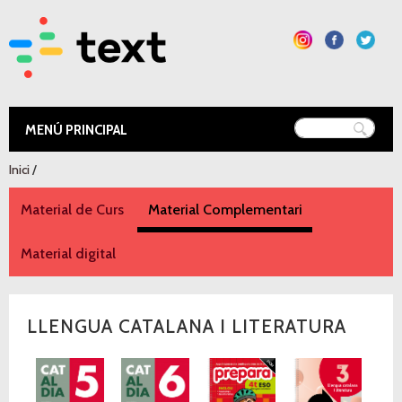
Vés al
contingut
Text Educació
Esteu aquí
Inici
/
Material de Curs
Material Complementari
(pestanya activ
Material digital
LLENGUA CATALANA I LITERATURA