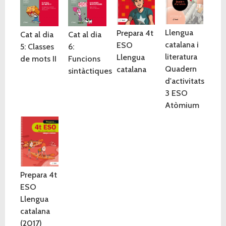
Llengua
Prepara 4t
Cat al dia
Cat al dia
catalana i
ESO
5: Classes
6:
literatura
Llengua
de mots II
Funcions
Quadern
catalana
sintàctiques
d'activitats
3 ESO
Atòmium
Prepara 4t
ESO
Llengua
catalana
(2017)