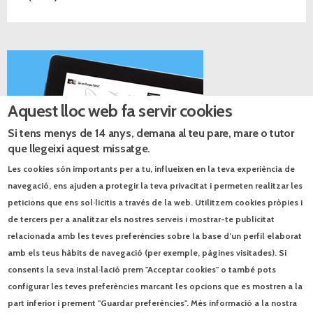
Aquest lloc web fa servir cookies
Si tens menys de 14 anys, demana al teu pare, mare o tutor
que llegeixi aquest missatge.
Les cookies són importants per a tu, influeixen en la teva experiència de
navegació, ens ajuden a protegir la teva privacitat i permeten realitzar les
peticions que ens sol·licitis a través de la web. Utilitzem cookies pròpies i
de tercers per a analitzar els nostres serveis i mostrar-te publicitat
Catàlegs PDF
relacionada amb les teves preferències sobre la base d’un perfil elaborat
Quaderns d'estiu 2026
amb els teus hàbits de navegació (per exemple, pàgines visitades). Si
consents la seva instal·lació prem "Acceptar cookies" o també pots
Seqüències. Llengua catalana i literatura
configurar les teves preferències marcant les opcions que es mostren a la
part inferior i prement "Guardar preferències". Més informació a la nostra