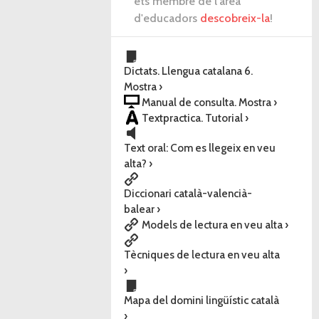
ets membre de l'àrea
d'educadors
descobreix-la
!
Dictats. Llengua catalana 6.
Mostra ›
Manual de consulta. Mostra ›
Textpractica. Tutorial ›
Text oral: Com es llegeix en veu
alta? ›
Diccionari català-valencià-
balear ›
Models de lectura en veu alta ›
Tècniques de lectura en veu alta
›
Mapa del domini lingüístic català
›