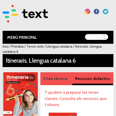
Vés al
contingut
Text Educació
Inici
/
Primària
/
Tercer cicle
/
Llengua catalana
/
Itineraris. Llengua
Esteu aquí
catalana 6
Itineraris. Llengua catalana 6
Fitxa tècnica
Recursos didàctics
T'ajudem a preparar les teves
classes. Consulta els recursos que
t'oferim.