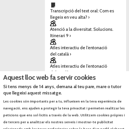
Transcripció del text oral: Com es
llegeix en veu alta? ›
Atenció a la diversitat. Solucions.
Itinerari 9 ›
Atles interactiu de l’entonació
del català ›
Atles interactiu de l’entonació
del català ›
Aquest lloc web fa servir cookies
Fitxa Amplia. Itinerari 9 ›
Fitxa Repassa. Itinerari 9 ›
Si tens menys de 14 anys, demana al teu pare, mare o tutor
La lectura en veu alta. Valoració ›
que llegeixi aquest missatge.
Les onomatopeies ›
Les cookies són importants per a tu, influeixen en la teva experiència de
navegació, ens ajuden a protegir la teva privacitat i permeten realitzar les
Tècniques de lectura en veu alta.
peticions que ens sol·licitis a través de la web. Utilitzem cookies pròpies i
Aspectes fonamentals ›
de tercers per a analitzar els nostres serveis i mostrar-te publicitat
Tècniques de lectura en veu alta.
relacionada amb les teves preferències sobre la base d’un perfil elaborat