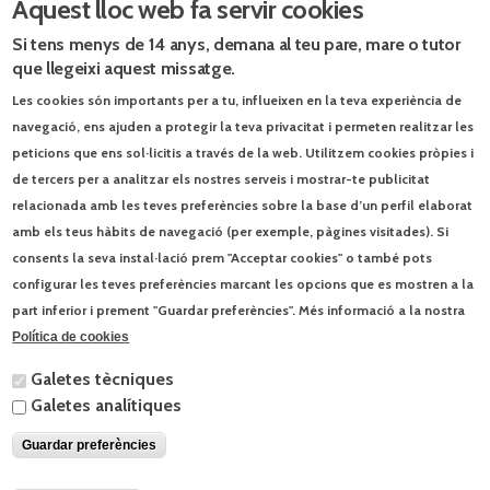
Aquest lloc web fa servir cookies
Cert o fals? ›
Fitxa Amplia. Itinerari 9 ›
Si tens menys de 14 anys, demana al teu pare, mare o tutor
Fitxa Repassa. Itinerari 9 ›
que llegeixi aquest missatge.
L'època dels descobriments ›
Les cookies són importants per a tu, influeixen en la teva experiència de
La primera volta al món ›
Les cultures precolombines ›
navegació, ens ajuden a protegir la teva privacitat i permeten realitzar les
Noves maneres de pensar ›
peticions que ens sol·licitis a través de la web. Utilitzem cookies pròpies i
Programació (word) ›
de tercers per a analitzar els nostres serveis i mostrar-te publicitat
relacionada amb les teves preferències sobre la base d’un perfil elaborat
amb els teus hàbits de navegació (per exemple, pàgines visitades). Si
consents la seva instal·lació prem "Acceptar cookies" o també pots
Llibres relacionats
configurar les teves preferències marcant les opcions que es mostren a la
part inferior i prement "Guardar preferències". Més informació a la nostra
Itineraris. Coneixement del medi natural, social i cultural 5
Política de cookies
Itineraris. Medi natural 5
Galetes tècniques
Itineraris. Medi social 5
Galetes analítiques
Itineraris. Medi natural 6
Guardar preferències
© Enciclopèdia Catalana, SLU | Josep Pla, 95 - 08019 Barcelona - Tel. 93