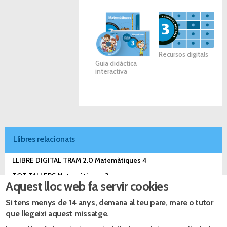
Recursos digitals
Guia didàctica
interactiva
Llibres relacionats
LLIBRE DIGITAL TRAM 2.0 Matemàtiques 4
TOT TALLERS Matemàtiques 3
Aquest lloc web fa servir cookies
TOT TALLERS Matemàtiques 4
Si tens menys de 14 anys, demana al teu pare, mare o tutor
TRAM 2.0 Matemàtiques 3
que llegeixi aquest missatge.
TRAM 2.0 Matemàtiques 4