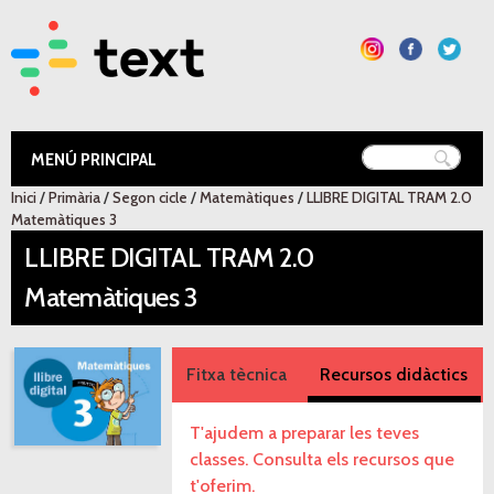
Vés al
contingut
Text Educació
Inici
/
Primària
/
Segon cicle
/
Matemàtiques
/
LLIBRE DIGITAL TRAM 2.0
Esteu aquí
Matemàtiques 3
LLIBRE DIGITAL TRAM 2.0
Matemàtiques 3
Fitxa tècnica
Recursos didàctics
T'ajudem a preparar les teves
classes. Consulta els recursos que
t'oferim.