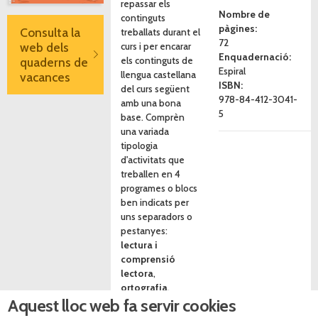
repassar els
Nombre de
continguts
pàgines:
Consulta la
treballats durant el
72
web dels
curs i per encarar
Enquadernació:
els continguts de
quaderns de
Espiral
llengua castellana
vacances
ISBN:
del curs següent
978-84-412-3041-
amb una bona
5
base. Comprèn
una variada
tipologia
d'activitats que
treballen en 4
programes o blocs
ben indicats per
uns separadors o
pestanyes:
lectura i
comprensió
lectora
,
ortografia
,
Aquest lloc web fa servir cookies
gramàtica i lèxic
,
expressió escrita
.