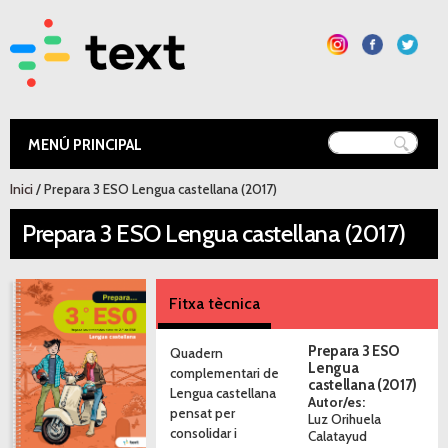
Vés al
contingut
Text Educació
Esteu aquí
Inici
/ Prepara 3 ESO Lengua castellana (2017)
Prepara 3 ESO Lengua castellana (2017)
Fitxa tècnica
Prepara 3 ESO
Quadern
Lengua
complementari de
castellana (2017)
Lengua castellana
Autor/es:
pensat per
Luz Orihuela
consolidar i
Calatayud