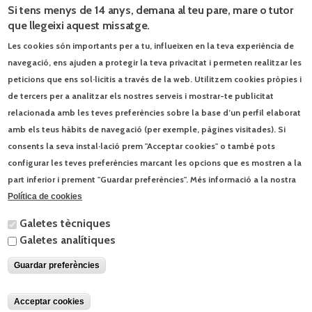
Si tens menys de 14 anys, demana al teu pare, mare o tutor
que llegeixi aquest missatge.
A més al final del
quadern hi ha un
Les cookies són importants per a tu, influeixen en la teva experiència de
bloc d'activitats de
navegació, ens ajuden a protegir la teva privacitat i permeten realitzar les
síntesi i les
peticions que ens sol·licitis a través de la web. Utilitzem cookies pròpies i
solucions de les
activitats.
de tercers per a analitzar els nostres serveis i mostrar-te publicitat
relacionada amb les teves preferències sobre la base d’un perfil elaborat
amb els teus hàbits de navegació (per exemple, pàgines visitades). Si
consents la seva instal·lació prem "Acceptar cookies" o també pots
configurar les teves preferències marcant les opcions que es mostren a la
Complementaris relacionats
part inferior i prement "Guardar preferències". Més informació a la nostra
Política de cookies
QUADERN D'ESTIU
Galetes tècniques
Prepara 2n ESO Lengua castellana (2017)
Galetes analítiques
Prepara 4 ESO Lengua castellana (2017)
Guardar preferències
© Enciclopèdia Catalana, SLU | Josep Pla, 95 - 08019 Barcelona - Tel. 93
412 00 30 |
Contacta
|
Condicions d'ús
Acceptar cookies