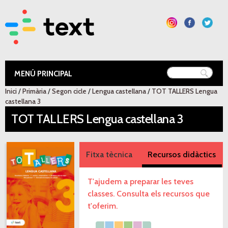
Vés al
contingut
Text Educació
Inici
/
Primària
/
Segon cicle
/
Lengua castellana
/
TOT TALLERS Lengua
Esteu aquí
castellana 3
TOT TALLERS Lengua castellana 3
Fitxa tècnica
Recursos didàctics
T'ajudem a preparar les teves
classes. Consulta els recursos que
t'oferim.