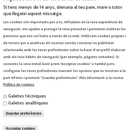
TOT TALLERS Matemàtiques 1
Si tens menys de 14 anys, demana al teu pare, mare o tutor
TRAM 2.0 Matemàtiques 1
que llegeixi aquest missatge.
TRAM 2.0 Matemàtiques 2
Les cookies són importants per a tu, influeixen en la teva experiència de
navegació, ens ajuden a protegir la teva privacitat i permeten realitzar les
Complementaris relacionats
peticions que ens sol·licitis a través de la web. Utilitzem cookies pròpies i
de tercers per a analitzar els nostres serveis i mostrar-te publicitat
Prepara... Segon. Matemàtiques
relacionada amb les teves preferències sobre la base d’un perfil elaborat
amb els teus hàbits de navegació (per exemple, pàgines visitades). Si
QUADERN D'ESTIU
consents la seva instal·lació prem "Acceptar cookies" o també pots
Prepara... Tercer. Matemàtiques
configurar les teves preferències marcant les opcions que es mostren a la
part inferior i prement "Guardar preferències". Més informació a la nostra
QUADERN DE CÀLCUL MATEMÀTIC
Política de cookies
QUADERN DE MATEMÀTIQUES
Galetes tècniques
Galetes analítiques
QUADERN DE PROBLEMES MATEMÀTICS
Guardar preferències
© Enciclopèdia Catalana, SLU | Josep Pla, 95 - 08019 Barcelona - Tel. 93
412 00 30 |
Contacta
|
Condicions d'ús
Acceptar cookies