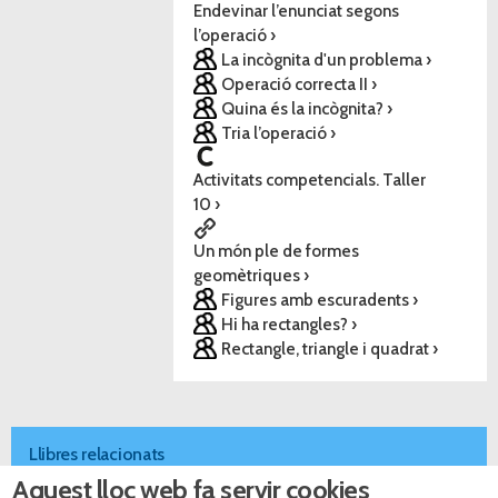
Endevinar l’enunciat segons
l’operació ›
La incògnita d'un problema ›
Operació correcta II ›
Quina és la incògnita? ›
Tria l’operació ›
Activitats competencials. Taller
10 ›
Un món ple de formes
geomètriques ›
Figures amb escuradents ›
Hi ha rectangles? ›
Rectangle, triangle i quadrat ›
Llibres relacionats
Aquest lloc web fa servir cookies