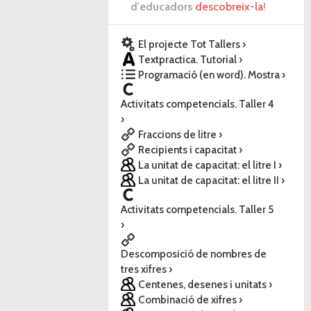
d'educadors
descobreix-la
!
El projecte Tot Tallers ›
Textpractica. Tutorial ›
Programació (en word). Mostra ›
Activitats competencials. Taller 4
›
Fraccions de litre ›
Recipients i capacitat ›
La unitat de capacitat: el litre I ›
La unitat de capacitat: el litre II ›
Activitats competencials. Taller 5
›
Descomposició de nombres de
tres xifres ›
Centenes, desenes i unitats ›
Combinació de xifres ›