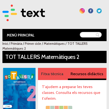
Vés al
contingut
Text Educació
Inici
/
Primària
/
Primer cicle
/
Matemàtiques
/
TOT TALLERS
Esteu aquí
Matemàtiques 2
TOT TALLERS Matemàtiques 2
Fitxa tècnica
Recursos didàctics
T'ajudem a preparar les teves
classes. Consulta els recursos que
t'oferim.