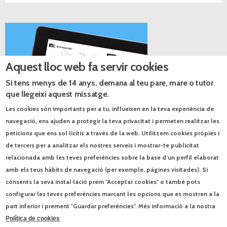
Aquest lloc web fa servir cookies
Si tens menys de 14 anys, demana al teu pare, mare o tutor
que llegeixi aquest missatge.
Les cookies són importants per a tu, influeixen en la teva experiència de
navegació, ens ajuden a protegir la teva privacitat i permeten realitzar les
peticions que ens sol·licitis a través de la web. Utilitzem cookies pròpies i
de tercers per a analitzar els nostres serveis i mostrar-te publicitat
Catàlegs PDF
relacionada amb les teves preferències sobre la base d’un perfil elaborat
Quaderns d'estiu 2026
amb els teus hàbits de navegació (per exemple, pàgines visitades). Si
consents la seva instal·lació prem "Acceptar cookies" o també pots
Seqüències. Lengua castellana y literatura
configurar les teves preferències marcant les opcions que es mostren a la
part inferior i prement "Guardar preferències". Més informació a la nostra
Blog El món a l’aula.
Política de cookies