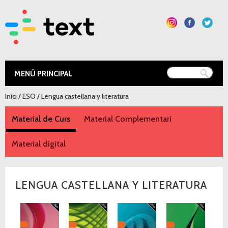
Vés al
contingut
Text Educació
Esteu aquí
Inici
/
ESO
/
Lengua castellana y literatura
Material de Curs
(pestanya activa)
Material Complementari
Material digital
LENGUA CASTELLANA Y LITERATURA