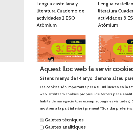
Lengua castellana y
Lengua castellan
literatura Cuaderno de
literatura Cuade
actividades 2 ESO
actividades 3 E
Atòmium
Atòmium
Aquest lloc web fa servir cookie
Si tens menys de 14 anys, demana al teu pare
Les cookies són importants per a tu, influeixen en la te
web. Utilitzem cookies pròpies i de tercers per a anali
hàbits de navegació (per exemple, pàgines visitades). 
Prepara 3 ESO Lengua
Prepara 4 ESO 
mostren a la part inferior i prement "Guardar preferènc
castellana (2017)
castellana (2017
Galetes tècniques
Galetes analítiques