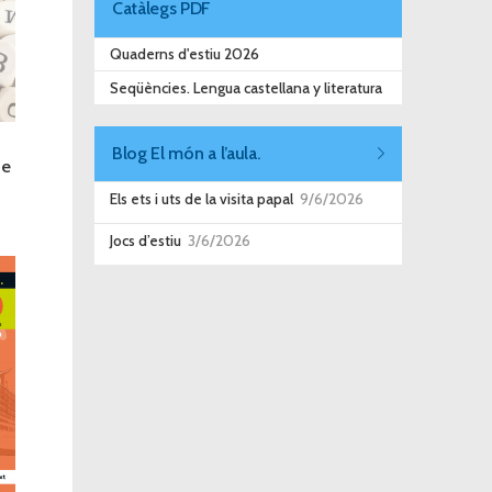
Catàlegs PDF
Quaderns d'estiu 2026
Seqüències. Lengua castellana y literatura
Blog El món a l’aula.
de
Els ets i uts de la visita papal
9/6/2026
Jocs d’estiu
3/6/2026