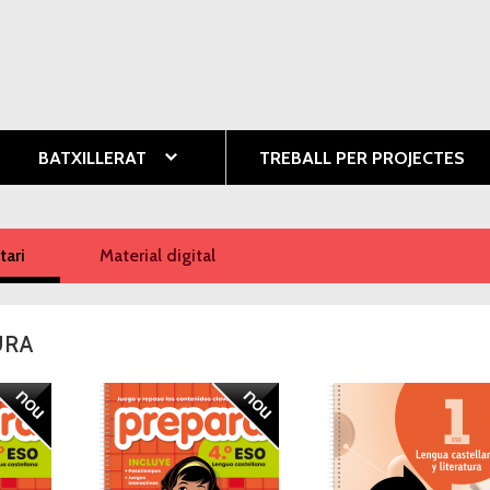
Vés al
contingut
ció
BATXILLERAT
TREBALL PER PROJECTES
ari
(pestanya activa)
Material digital
URA