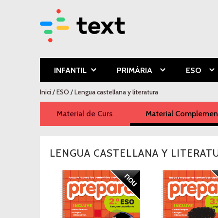
Text Educa
INFANTIL
PRIMÀRIA
ESO
Esteu aquí
Inici
/
ESO
/
Lengua castellana y literatura
Material de Curs
Material Complement
LENGUA CASTELLANA Y LITERAT