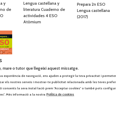
a y
Lengua castellana y
Prepara 2n ESO
rno de
literatura Cuaderno de
Lengua castellana
SO
actividades 4 ESO
(2017)
Atòmium
s
, mare o tutor que llegeixi aquest missatge.
va experiència de navegació, ens ajuden a protegir la teva privacitat i permeten r
tzar els nostres serveis i mostrar-te publicitat relacionada amb les teves prefe
Si consents la seva instal·lació prem "Acceptar cookies" o també pots configur
Lengua
ies". Més informació a la nostra
Política de cookies
)