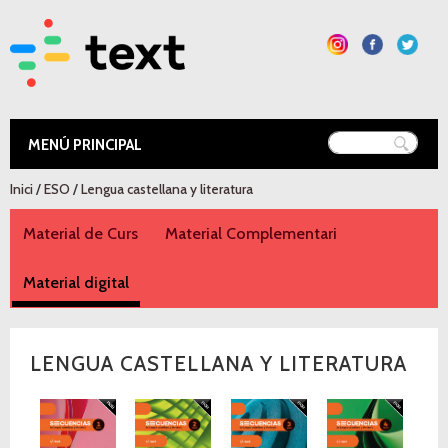
Vés al
contingut
Text Educació
Esteu aquí
Inici
/
ESO
/
Lengua castellana y literatura
Material de Curs
Material Complementari
Material digital
(pestanya activa)
LENGUA CASTELLANA Y LITERATURA