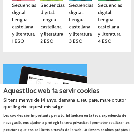
Secuencias
Secuencias
Secuencias
Secuencias
digital.
digital.
digital.
digital.
Lengua
Lengua
Lengua
Lengua
castellana
castellana
castellana
castellana
y literatura
y literatura
y literatura
y literatura
1 ESO
2 ESO
3 ESO
4 ESO
Aquest lloc web fa servir cookies
Si tens menys de 14 anys, demana al teu pare, mare o tutor
que llegeixi aquest missatge.
Les cookies són importants per a tu, influeixen en la teva experiència de
navegació, ens ajuden a protegir la teva privacitat i permeten realitzar les
peticions que ens sol·licitis a través de la web. Utilitzem cookies pròpies i